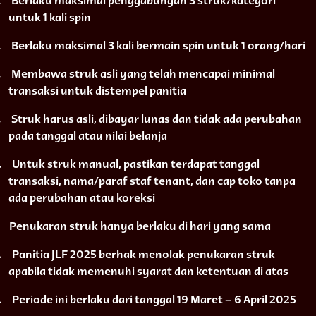
.
Berlaku maksimal penggabungan 3 struk/kategori
untuk 1 kali spin
.
Berlaku maksimal 3 kali bermain spin untuk 1 orang/hari
.
Membawa struk asli yang telah mencapai minimal
transaksi untuk distempel panitia
.
Struk harus asli, dibayar lunas dan tidak ada perubahan
pada tanggal atau nilai belanja
.
Untuk struk manual, pastikan terdapat tanggal
transaksi, nama/paraf staf tenant, dan cap toko tanpa
ada perubahan atau koreksi
Penukaran struk hanya berlaku di hari yang sama
.
Panitia JLF 2025 berhak menolak penukaran struk
apabila tidak memenuhi syarat dan ketentuan di atas
.
Periode ini berlaku dari tanggal 19 Maret – 6 April 2025