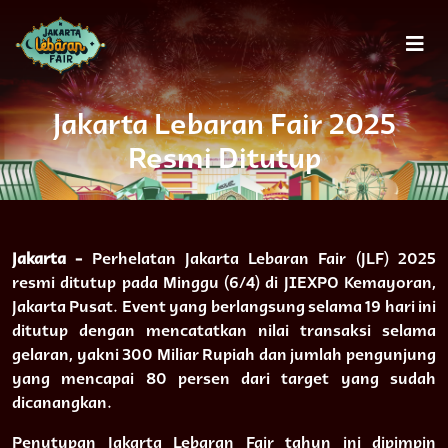
Togg
Jakarta Lebaran Fair 2025
Resmi Ditutup
Jakarta -
Perhelatan Jakarta Lebaran Fair (JLF) 2025
resmi ditutup pada Minggu (6/4) di JIEXPO Kemayoran,
Jakarta Pusat. Event yang berlangsung selama 19 hari ini
ditutup dengan mencatatkan nilai transaksi selama
gelaran, yakni 300 Miliar Rupiah dan jumlah pengunjung
yang mencapai 80 persen dari target yang sudah
dicanangkan.
Penutupan Jakarta Lebaran Fair tahun ini dipimpin