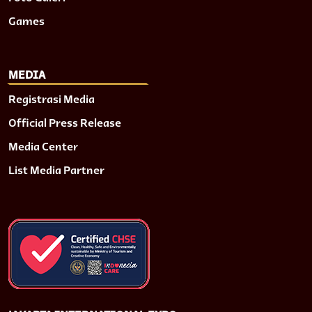
Games
MEDIA
Registrasi Media
Official Press Release
Media Center
List Media Partner