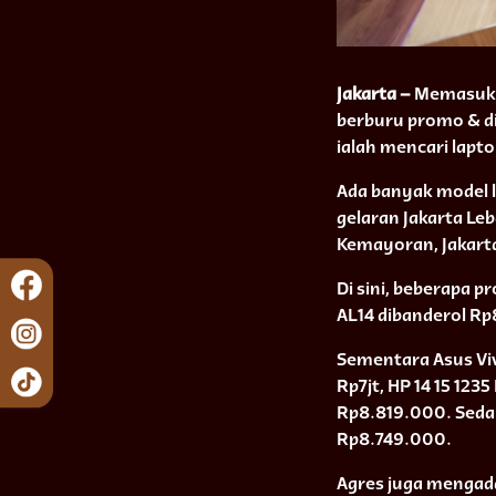
Jakarta –
Memasuki 
berburu promo & di
ialah mencari lapto
Ada banyak model 
gelaran Jakarta Leb
Kemayoran, Jakart
Di sini, beberapa p
AL14 dibanderol Rp
Sementara Asus Vi
Rp7jt, HP 14 15 123
Rp8.819.000. Seda
Rp8.749.000.
Agres juga mengad