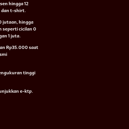
rsen hingga 12
dan t-shirt.
0 jutaan, hingga
seperti cicilan 0
an 1 juta.
 dan Rp35.000 saat
esmi
engukuran tinggi
nunjukkan e-ktp.