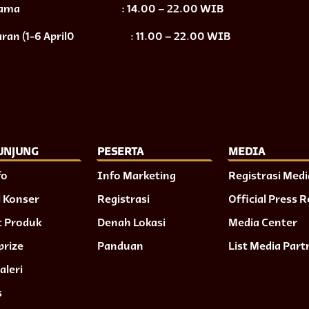
tama
: 14.00 – 22.00 WIB
ran (1-6 April0
: 11.00 – 22.00 WIB
UNJUNG
PESERTA
MEDIA
fo
Info Marketing
Registrasi Medi
 Konser
Registrasi
Official Press 
t Produk
Denah Lokasi
Media Center
prize
Panduan
List Media Part
aleri
s