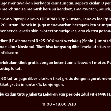
i juga menawarkan berbagai keuntungan, seperti cicilan 0 pe
is merchandise menarik berupa headset, smartwatch, pouch, 
ga promo laptop Lenovo IDEAPAD 3 Rp6 jutaan, Lenovo loq Rp1
 20 jutaan. Booth ini juga menawarkan beragam keuntungan 
her servis, gratis skin protector antigores, dan ekstra potong
 tiket JLF dibanderol Rp25.000 saat weekday (Senin-Jumat)
de Libur Nasional. Tiket bisa langsung dibeli melalui situs r
nfair.com.
erlakukan tiket gratis dengan ketentuan di bawah 1 meter. P
setiap loket.
as 60 tahun juga diberlakukan tiket gratis dengan syarat me
iket gratis ini untuk 1x kunjungan.
buka dan tutup Jakarta Lebaran Fair periode Idul Fitri 1446 H:
: 11.00 – 18.00 WIB