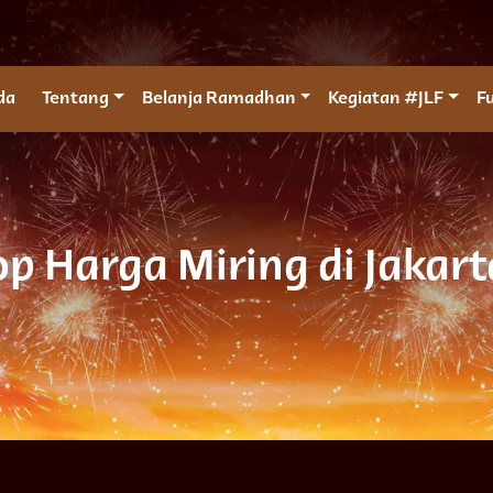
da
Tentang
Belanja Ramadhan
Kegiatan #JLF
F
p Harga Miring di Jakart