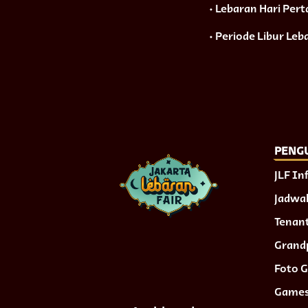
• Lebaran Hari Per
• Periode Libur Leba
PENG
JLF In
Jadwal
Tenan
Grand
Foto G
Game