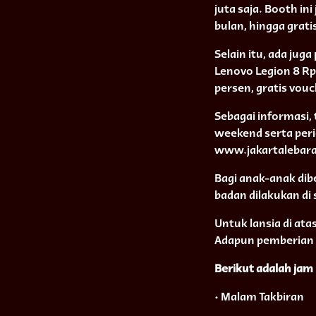
juta saja. Booth in
bulan, hingga grat
Selain itu, ada ju
Lenovo Legion 8 Rp
persen, gratis vouc
Sebagai informasi,
weekend serta perio
www.jakartalebara
Bagi anak-anak dib
badan dilakukan di 
Untuk lansia di at
Adapun pemberian t
Berikut adalah jam 
• Malam Takbiran