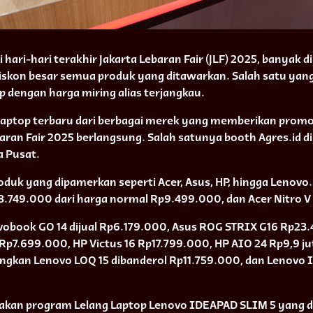
hari-hari terakhir Jakarta Lebaran Fair (JLF) 2025, banyak
skon besar semua produk yang ditawarkan. Salah satu yang
p dengan harga miring alias terjangkau.
laptop terbaru dari berbagai merek yang memberikan prom
aran Fair 2025 berlangsung. Salah satunya booth Agres.id di
a Pusat.
roduk yang dipamerkan seperti Acer, Asus, HP, hingga Lenovo.
8.749.000 dari harga normal Rp9.499.000, dan Acer Nitro 
vobook GO 14 dijual Rp6.179.000, Asus ROG STRIX G16 Rp23
5 Rp7.699.000, HP Victus 16 Rp17.799.000, HP AIO 24 Rp9,9 ju
ngkan Lenovo LOQ 15 dibanderol Rp11.759.000, dan Lenovo
akan program Lelang Laptop Lenovo IDEAPAD SLIM 5 yang di